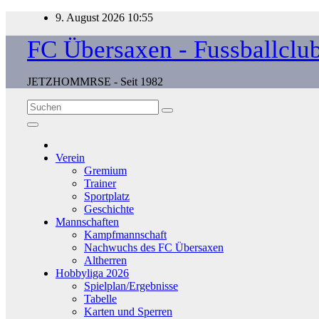
Zum
9. August 2026
10:55
Inhalt
FC Übersaxen - Fussballclu
springen
JETZHOMMRSE - Seit 1982
Verein
Gremium
Trainer
Sportplatz
Geschichte
Mannschaften
Kampfmannschaft
Nachwuchs des FC Übersaxen
Altherren
Hobbyliga 2026
Spielplan/Ergebnisse
Tabelle
Karten und Sperren