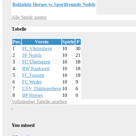
Bolzplatz Heroes vs Sportfreunde Nofels
Alle Spiele zeigen
Tabelle
Pos.
Verein
Spiele
P
1
FC Viktorsberg
10
30
2
SF Nofels
10
21
3
FC Übersaxen
10
18
4
RW Rankweil
10
18
5
FC Fraxern
10
18
6
FC Weiler
10
9
7
USV Thüringerberg
10
6
8
BP Heroes
10
0
Vollständige Tabelle ansehen
You missed