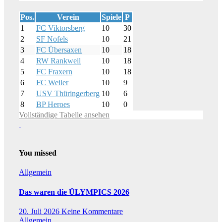
Pos.
Verein
Spiele
P
1
FC Viktorsberg
10
30
2
SF Nofels
10
21
3
FC Übersaxen
10
18
4
RW Rankweil
10
18
5
FC Fraxern
10
18
6
FC Weiler
10
9
7
USV Thüringerberg
10
6
8
BP Heroes
10
0
Vollständige Tabelle ansehen
You missed
Allgemein
Das waren die ÜLYMPICS 2026
20. Juli 2026
Keine Kommentare
Allgemein