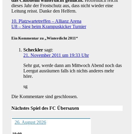
das Clubheim winterdicht gemacht.
Hoffentlich reicht
dieses Jahr der Frostschutz aus, dass nicht wieder eine
Leitung reisst. Danke den Helfern.
Beitragsnavigation
10. Platzwartetreffen – Allianz Arena
U8 – Sieg beim Krampuskicker Turnier
Ein Kommentar zu „Winterdicht 2011“
Scheckler
sagt:
21. November 2011 um 19:33 Uhr
Sehr gut, werde dann am Mittwoch Abend noch das
Leergut ausräumen falls ich nichts anderes mehr
höre.
sg
Die Kommentare sind geschlossen.
Nächstes Spiel des FC Übersaxen
26. August 2026
19:00