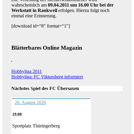
wahrscheinlich am
09.04.2011 um 16.00 Uhr bei der
Werkstatt in Rankweil
erfolgen. Hierzu folgt noch
einmal eine Erinnerung.
[download id=“8″ format=“1″]
Blätterbares Online Magazin
Beitragsnavigation
Hobbyliga 2011
Hobbyliga: FC Viktorsberg informiert
Nächstes Spiel des FC Übersaxen
26. August 2026
19:00
Sportplatz Thüringerberg